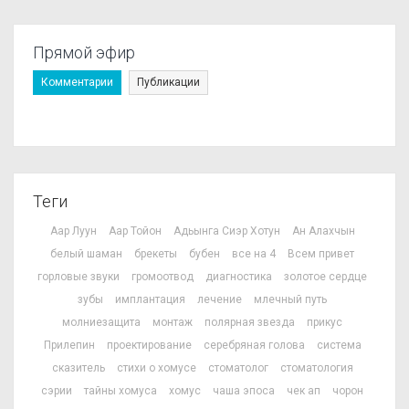
Прямой эфир
Комментарии
Публикации
Теги
Аар Луун
Аар Тойон
Адьынга Сиэр Хотун
Ан Алахчын
белый шаман
брекеты
бубен
все на 4
Всем привет
горловые звуки
громоотвод
диагностика
золотое сердце
зубы
имплантация
лечение
млечный путь
молниезащита
монтаж
полярная звезда
прикус
Прилепин
проектирование
серебряная голова
система
сказитель
стихи о хомусе
стоматолог
стоматология
сэрии
тайны хомуса
хомус
чаша эпоса
чек ап
чорон