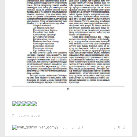
сэрии
,
эссе
ivan_gornyy
0
0
0