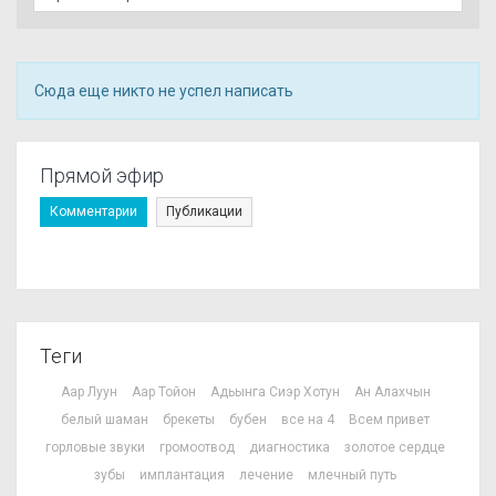
Сюда еще никто не успел написать
Прямой эфир
Комментарии
Публикации
Теги
Аар Луун
Аар Тойон
Адьынга Сиэр Хотун
Ан Алахчын
белый шаман
брекеты
бубен
все на 4
Всем привет
горловые звуки
громоотвод
диагностика
золотое сердце
зубы
имплантация
лечение
млечный путь