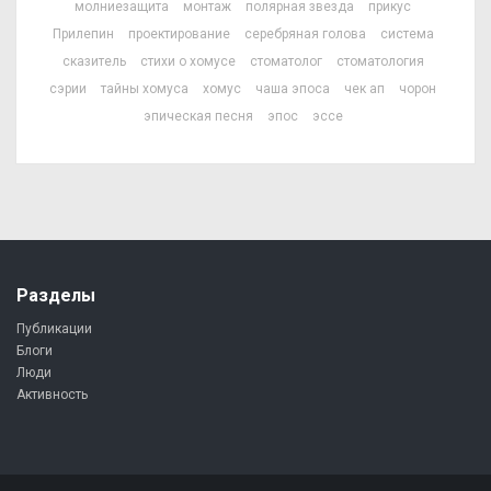
молниезащита
монтаж
полярная звезда
прикус
Прилепин
проектирование
серебряная голова
система
сказитель
стихи о хомусе
стоматолог
стоматология
сэрии
тайны хомуса
хомус
чаша эпоса
чек ап
чорон
эпическая песня
эпос
эссе
Разделы
Публикации
Блоги
Люди
Активность