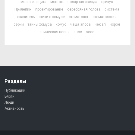
молниезащита
монтаж
полярная звезда
прикус
Прилепин
проектирование
серебряная голова
система
сказитель
стихи о хомусе
стоматолог
стоматология
сэрии
тайны хомуса
хомус
чаша эпоса
чек ап
чорон
эпическая песня
эпос
эссе
Разделы
Публикации
Блоги
Люди
Активность