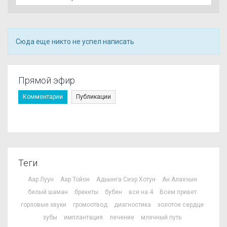
Сюда еще никто не успел написать
Прямой эфир
Комментарии
Публикации
Теги
Аар Луун
Аар Тойон
Адьынга Сиэр Хотун
Ан Алахчын
белый шаман
брекеты
бубен
все на 4
Всем привет
горловые звуки
громоотвод
диагностика
золотое сердце
зубы
имплантация
лечение
млечный путь