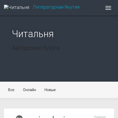
Литературная
Якутия
Toggl
navig
Читальня
Авторские блоги
Все
Онлайн
Новые
Рейтинг