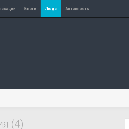
ликации
Блоги
Люди
Активность
я (4)