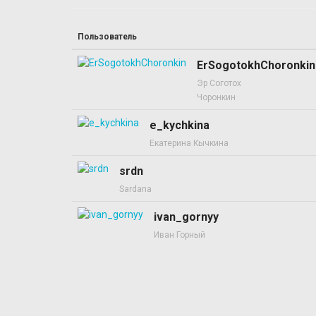
Пользователь
ErSogotokhChoronkin
Эр Соготох
Чоронкин
e_kychkina
Екатерина Кычкина
srdn
Sardana
ivan_gornyy
Иван Горный