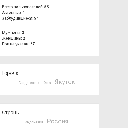
Всего пользователей:
55
Активные:
1
Заблудившиеся:
54
Мужчины:
3
Женщины:
2
Пол не указан:
27
Города
Якутск
Бердигестях
Юрга
Страны
Россия
Индонезия