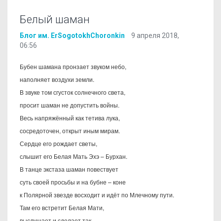
Белый шаман
Блог им. ErSogotokhChoronkin
9 апреля 2018,
06:56
Бубен шамана пронзает звуком небо,
наполняет воздухи земли.
В звуке том сгусток солнечного света,
просит шаман не допустить войны.
Весь напряжённый как тетива лука,
сосредоточен, открыт иным мирам.
Сердце его рождает светы,
слышит его
Белая Мать Эхэ – Бурхан.
В танце экстаза шаман повествует
суть своей просьбы и на бубне – коне
к Полярной звезде восходит и идёт по Млечному пути.
Там его встретит Белая Мати,
выслушает и сделает так,