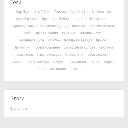
Теги
Аар Луун
Аар Тойон
Адьынга Сиэр Хотун
Ан Алахчын
белый шаман
брекеты
бубен
все на 4
Всем привет
горловые звуки
громоотвод
диагностика
золотое сердце
зубы
имплантация
лечение
млечный путь
молниезащита
монтаж
полярная звезда
прикус
Прилепин
проектирование
серебряная голова
система
сказитель
стихи о хомусе
стоматолог
стоматология
сэрии
тайны хомуса
хомус
чаша эпоса
чек ап
чорон
эпическая песня
эпос
эссе
Блоги
Все блоги