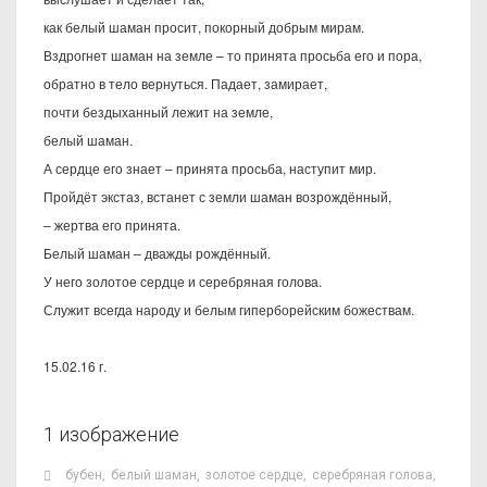
как белый шаман просит, покорный добрым мирам.
Вздрогнет шаман на земле – то принята просьба его и пора,
обратно в тело вернуться. Падает, замирает,
почти бездыханный лежит на земле,
белый шаман.
А сердце его знает – принята просьба, наступит мир.
Пройдёт экстаз, встанет с земли шаман возрождённый,
– жертва его принята.
Белый шаман – дважды рождённый.
У него золотое сердце и серебряная голова.
Служит всегда народу и белым гиперборейским божествам.
15.02.16 г.
1 изображение
бубен
,
белый шаман
,
золотое сердце
,
серебряная голова
,