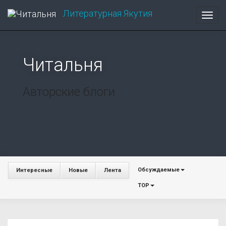
Литературная
Якутия
Toggl
navig
Читальня
Авторские блоги
Обсуждаемые
Интересные
Новые
Лента
TOP